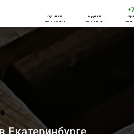
+7
Купить
Сдать
Ар
поддоны
поддоны
под
в Екатеринбурге