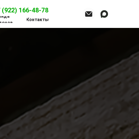
 (922) 166-48-78
енда
Контакты
донов